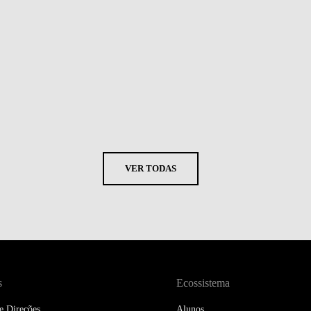
VER TODAS
s
Ecossistema
e Direções
Alunos