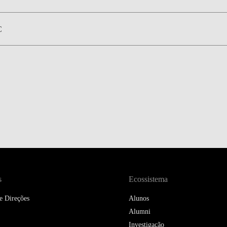
DOUBLE DEGREES
DIREITO & GESTÃO
C
DIREITO E ECONOMIA
DO MAR
DUAL DEGREE NYU
s
Ecossistema
e Direções
Alunos
Alumni
Investigação