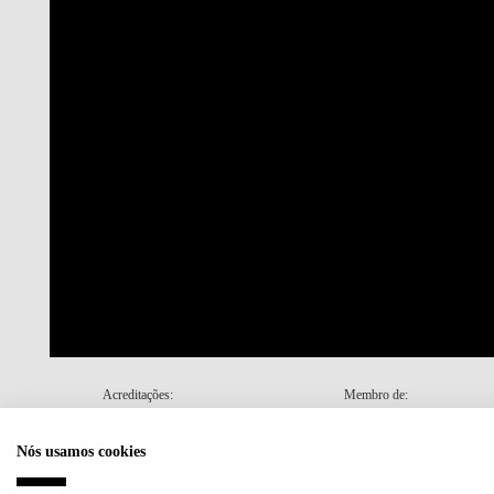
Acreditações:
Membro de:
Nós usamos cookies
Plano de Recuperação e Resiliência (PRR)