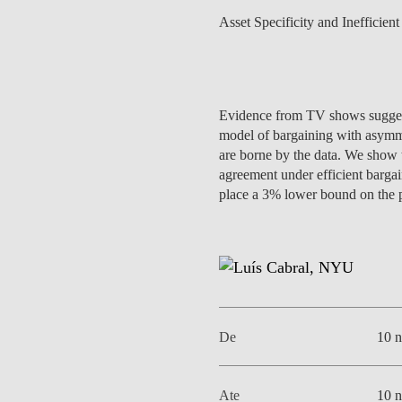
MESTRADOS EXECUTIVOS
Asset Specificity and Inefficie
DIVERSIDADE, EQUIDADE E
L
INCLUSÃO
LISBON MBA
E
PROJETOS PARA UM
PROGRAMAS DE
FUTURO MELHOR
Evidence from TV shows suggests 
INTERCÂMBIO
R
model of bargaining with asymmetr
are borne by the data. We show th
MODELO DE GOVERNO
ESCOLAS DE VERÃO
agreement under efficient bargai
place a 3% lower bound on the pr
JUNTE-SE A NÓS
FORMAÇÃO DE
EXECUTIVOS
CONTACTOS
De
10 
Ate
10 