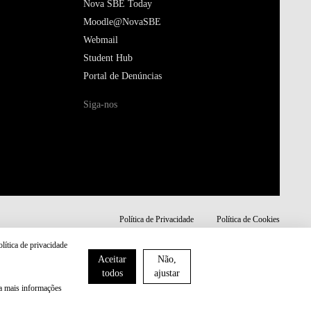
Nova SBE Today
Moodle@NovaSBE
Webmail
Student Hub
Portal de Denúncias
Siga-nos
Política de Privacidade
Política de Cookies
olítica de privacidade
Aceitar
Não,
todos
ajustar
ra mais informações