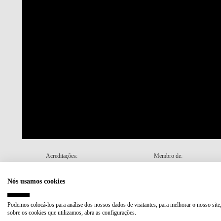
Acreditações:
Membro de:
Nós usamos cookies
Plano de Recuperação e Resiliência (PRR)
Podemos colocá-los para análise dos nossos dados de visitantes, para melhorar o nosso site
sobre os cookies que utilizamos, abra as configurações.