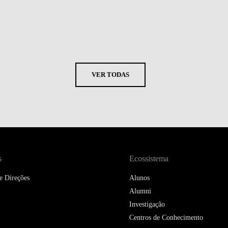
VER TODAS
s
Ecossistema
e Direções
Alunos
Alumni
Investigação
Centros de Conhecimento