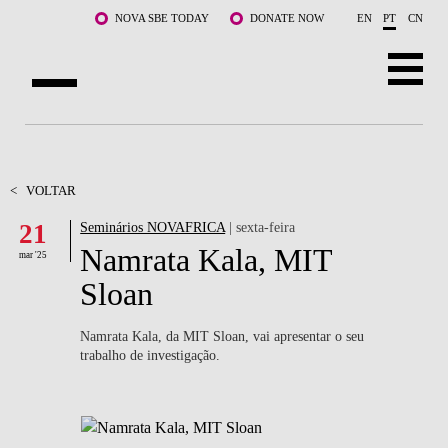
Saltar para o conteúdo principal
NOVA SBE TODAY
DONATE NOW
EN
PT
CN
SOBRE NÓS
CURSOS
<
VOLTAR
21
Seminários NOVAFRICA
| sexta-feira
DOCENTES E INVESTIGAÇÃO
Namrata Kala, MIT
mar '25
COMUNIDADE
Sloan
LIFE AT NOVA SBE
Namrata Kala, da MIT Sloan, vai apresentar o seu
trabalho de investigação.
WHAT'S HAPPENING