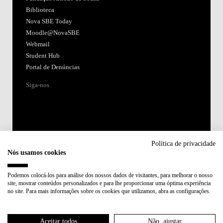
Biblioteca
Nova SBE Today
Moodle@NovaSBE
Webmail
Student Hub
Portal de Denúncias
Siga-nos
Política de privacidade
Nós usamos cookies
Acreditações:
Podemos colocá-los para análise dos nossos dados de visitantes, para melhorar o nosso
site, mostrar conteúdos personalizados e para lhe proporcionar uma óptima experiência
Membro de:
no site. Para mais informações sobre os cookies que utilizamos, abra as configurações.
Participa em:
Aceitar todos
Não, ajustar