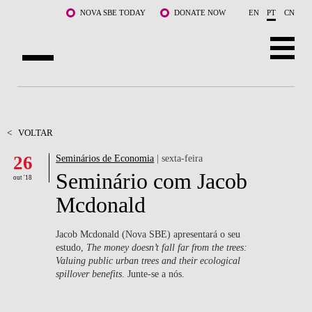
Saltar para o conteúdo principal
NOVA SBE TODAY
DONATE NOW
EN
PT
CN
SOBRE NÓS
CURSOS
<
VOLTAR
26
Seminários de Economia
| sexta-feira
DOCENTES E INVESTIGAÇÃO
Seminário com Jacob
out '18
COMUNIDADE
Mcdonald
LIFE AT NOVA SBE
Jacob Mcdonald (Nova SBE) apresentará o seu
estudo,
The money doesn’t fall far from the trees:
WHAT'S HAPPENING
Valuing public urban trees and their ecological
spillover benefits
. Junte-se a nós.