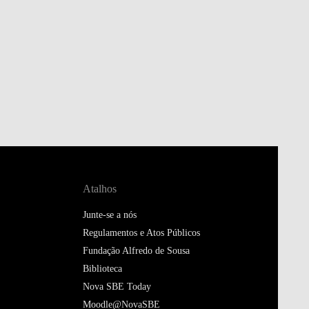
Atalhos
Junte-se a nós
Regulamentos e Atos Públicos
Fundação Alfredo de Sousa
Biblioteca
Nova SBE Today
Moodle@NovaSBE