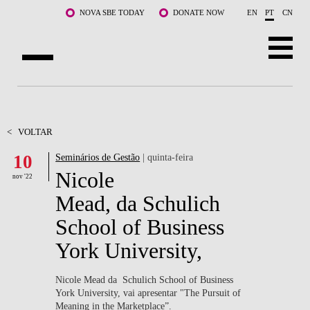
Saltar para o conteúdo principal
NOVA SBE TODAY
DONATE NOW
EN
PT
CN
SOBRE NÓS
CURSOS
<
VOLTAR
10
Seminários de Gestão
| quinta-feira
DOCENTES E INVESTIGAÇÃO
Nicole
nov '22
COMUNIDADE
Mead, da Schulich
School of Business
LIFE AT NOVA SBE
York University,
WHAT'S HAPPENING
Nicole Mead da Schulich School of Business
York University, vai apresentar "The Pursuit of
Meaning in the Marketplace”.