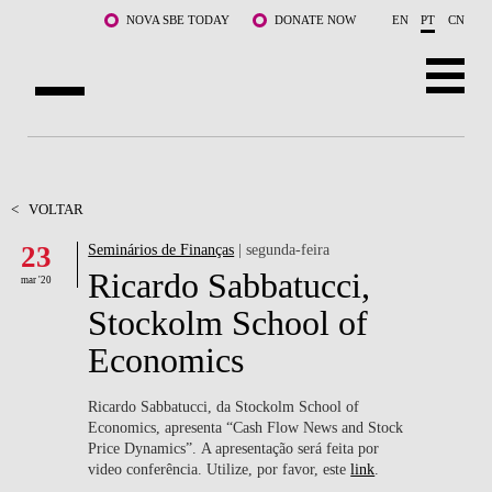
Saltar para o conteúdo principal
NOVA SBE TODAY
DONATE NOW
EN
PT
CN
SOBRE NÓS
CURSOS
<
VOLTAR
23
Seminários de Finanças
| segunda-feira
DOCENTES E INVESTIGAÇÃO
Ricardo Sabbatucci,
mar '20
COMUNIDADE
Stockolm School of
Economics
LIFE AT NOVA SBE
WHAT'S HAPPENING
Ricardo Sabbatucci, da Stockolm School of
Economics, apresenta “Cash Flow News and Stock
Price Dynamics”. A apresentação será feita por
video conferência. Utilize, por favor, este
link
.