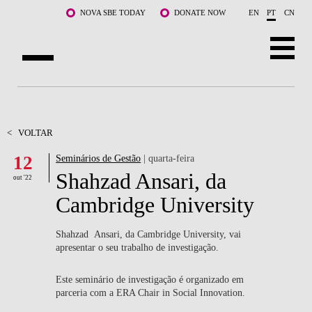
Saltar para o conteúdo principal
NOVA SBE TODAY
DONATE NOW
EN
PT
CN
SOBRE NÓS
CURSOS
<
VOLTAR
12
Seminários de Gestão
| quarta-feira
DOCENTES E INVESTIGAÇÃO
Shahzad Ansari, da
out '22
COMUNIDADE
Cambridge University
LIFE AT NOVA SBE
Shahzad Ansari, da Cambridge University, vai
apresentar o seu trabalho de investigação.
WHAT'S HAPPENING
Este seminário de investigação é organizado em
parceria com a ERA Chair in Social Innovation.