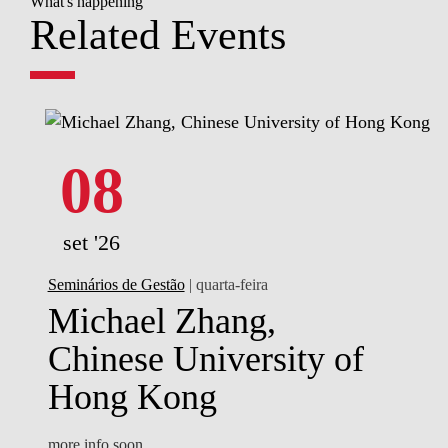
What's happening
Related Events
08
set '26
Seminários de Gestão
| quarta-feira
Michael Zhang,
Chinese University of
Hong Kong
more info soon