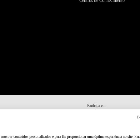
Centros de Conhecimento
Participa em:
P
, mostrar conteúdos personalizados e para lhe proporcionar uma óptima experiência no site. Pa