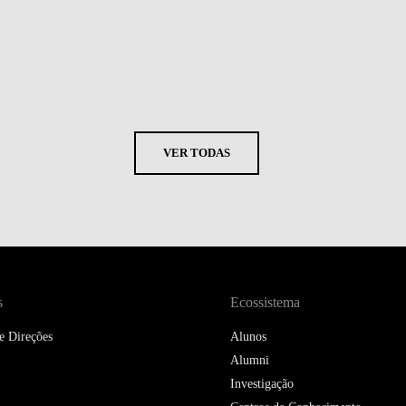
VER TODAS
s
Ecossistema
e Direções
Alunos
Alumni
Investigação