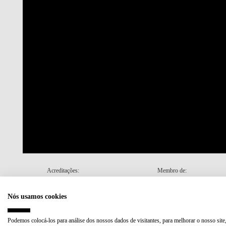
Acreditações:
Membro de:
Nós usamos cookies
Plano de Recuperação e Resiliência (PRR)
Podemos colocá-los para análise dos nossos dados de visitantes, para melhorar o nosso site