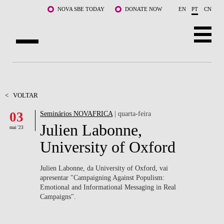
Saltar para o conteúdo principal
NOVA SBE TODAY
DONATE NOW
EN
PT
CN
SOBRE NÓS
CURSOS
<
VOLTAR
03
Seminários NOVAFRICA
| quarta-feira
DOCENTES E INVESTIGAÇÃO
Julien Labonne,
mai '23
COMUNIDADE
University of Oxford
LIFE AT NOVA SBE
Julien Labonne, da University of Oxford, vai
apresentar "Campaigning Against Populism:
WHAT'S HAPPENING
Emotional and Informational Messaging in Real
Campaigns".