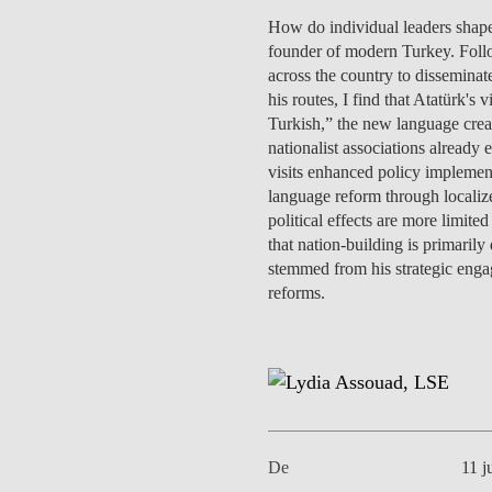
MESTRADOS EXECUTIVOS
How do individual leaders shape
DIVERSIDADE, EQUIDADE E
L
founder of modern Turkey. Follo
INCLUSÃO
LISBON MBA
across the country to disseminat
E
his routes, I find that Atatürk's 
PROJETOS PARA UM
PROGRAMAS DE
Turkish,” the new language create
FUTURO MELHOR
INTERCÂMBIO
nationalist associations already 
R
visits enhanced policy implementa
MODELO DE GOVERNO
language reform through localiz
ESCOLAS DE VERÃO
political effects are more limite
JUNTE-SE A NÓS
that nation-building is primarily
FORMAÇÃO DE
stemmed from his strategic engage
EXECUTIVOS
reforms.
CONTACTOS
De
11 j