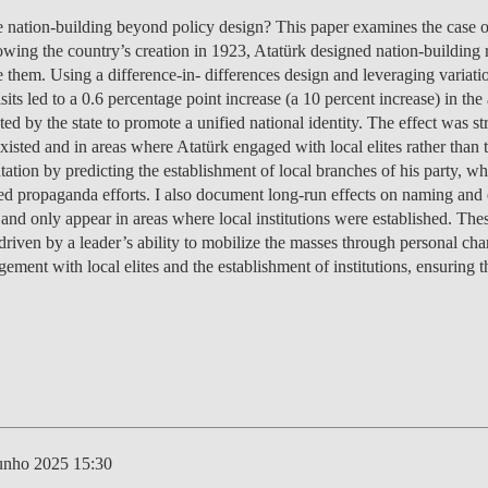
HO
CANDIDATOS AO
CONHECIMENTOS
CUSTOS
ESTRANGEIRO
EMPREENDEDORISMO
EDUCATION
DOUTORAMENTOS
PÓS-GRADUAÇÕES
PROGRAM FINDER
PROGRAM
UNIDADES
APRESENTAÇÃO
CARREIRAS
CUSTOS
CARREIRAS
CUSTOS
ÁREAS DE
PROJ
NOTÍ
O
C
V
 nation-building beyond policy design? This paper examines the case 
MERCADO DE
EMPREENDEDORISMO
ALUNOS FREEMOVER
DESTAQUES
A EQUIPA
CURRICULARES
BOLSAS E
CARREIRAS
CUSTOS
CANDIDATURAS
APRESENTAÇÃO
INVESTIGAÇ
R
IDERANÇA SOCIAL
CUSTOS
CUSTOS
O CURSO
ESTUDAR NO
PUBLICAÇÕES
APRE
PESS
PROJ
CONT
EQUI
wing the country’s creation in 1923, Atatürk designed nation-building 
TRABALHO
DI
DE IMPACTO E
TITULARES DE OUTROS
CARREIRAS
FINANCIAMENTO
CUSTOS
GESTÃO E ESTRATÉGIA
ENVIROMENTAL
LICENCIATURAS
DOUTORAMENTOS
CALENDÁRIO
CANDIDATURAS: 7.ª
CARREIRAS
BOLSAS E
CARREIRAS
CUSTOS
CARREIRAS
ESTRANGEIRO
CONT
PROJ
P
PA
e them. Using a difference-in- differences design and leveraging variati
IN
INOVAÇÃO
CURSOS SUPERIORES
ECONOMICS
ALUNOS DE
SOCIALINNOVA-HUB ERA
EDIÇÃO
CANDIDATURAS
REINGRESSOS
FINANCIAMENTO
BOLSAS E
PROGRAMA
APRESENTAÇÃO
COLOCAÇÕES
F
CONOMIA DA SAÚDE
FAQ
FAQ
STUDENT ADVISING
DESTAQUES DE IMPACTO
PUBL
PROJ
PESS
GET 
CONT
visits led to a 0.6 percentage point increase (a 10 percent increase) in th
INTERCÂMBIO
CHAIR
BOLSAS E
CANDIDATURAS
FINANCIAMENTO
CARREIRAS
LIDERANÇA E GESTÃO
A PALAVRA É SUA
DOCENTES
ESTUDAR NO
BOLSAS E
ESTUDAR NO
BOLSAS E
PROGRAMA
EVEN
PUBL
E
d by the state to promote a unified national identity. The effect was st
NO
FINANÇAS
INCOMING
UNIDADES
FINANCIAMENTO
DA MUDANÇA
FINANCE
ESTRANGEIRO
CANDIDATURAS
FINANCIAMENTO
ESTRANGEIRO
FINANCIAMENTO
COLOCAÇÕES
PROGRAMA
D
existed and in areas where Atatürk engaged with local elites rather than 
ESPONSIBLE FINANCE
STUDENT ADVISING
STUDENT ADVISING
RELATÓRIOS
PESS
PUBL
EVEN
INVE
NOTÍ
PO
CURRICULARES
CARREIRAS
CANDIDATURAS
BOLSAS E
B
tion by predicting the establishment of local branches of his party, whic
EVENTOS
BLOGUE
PUBL
PESS
GESTÃO
ALUNOS DE
CANDIDATURAS
FINANCIAMENTO
FINANÇAS E ECONOMIA
LEADERSHIP FOR
ed propaganda efforts. I also document long-run effects on naming and
PROGRAMA
PROGRAMA
CANDIDATURAS
PROGRAMA
CANDIDATURAS
CUSTOS
CUSTOS
MSC 
NOTÍ
EDUC
INTERCÂMBIO
REINGRESSO
IMPACT
d and only appear in areas where local institutions were established. Th
PROGRAMA
ESTUDAR NO
CONTACTOS
EQUI
OUTGOING
 driven by a leader’s ability to mobilize the masses through personal cha
MESTRADO
PROGRAMA
ESTRANGEIRO
CANDIDATURAS
IA DATA DIGITAL
STUDENT ADVISING
STUDENT ADVISING
STUDENT ADVISING
STUDENT ADVISING
ALUNOS
ALUNOS
CONT
ment with local elites and the establishment of institutions, ensuring t
INTERNACIONAL EM
ESTUDANTES
HEALTH ECONOMICS &
STUDENT ADVISING
NOTÍ
FINANÇAS
INTERNACIONAIS
MANAGEMENT
STUDENT ADVISING
EDUC
MESTRADO
MAIORES DE 23
NOVAFRICA
INTERNACIONAL EM
GESTÃO
MUDANÇA
OPEN & USER
INNOVATION
CEMS MIM
unho 2025 15:30