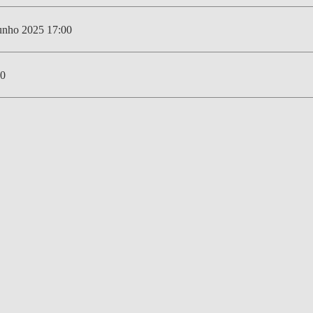
DOUBLE DEGREES
unho 2025 17:00
DIREITO & GESTÃO
DIREITO E ECONOMIA
0
DO MAR
DUAL DEGREE NYU