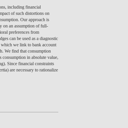
SPITALITY
ETOS
CIAS
S NOSSOS DOADORES
OMUNIDADE
CW LAB @ NOVA SBE
ENGAGEMENT
EDUCAÇÃO
EQUIPA
PROCESSO
APRESENTAÇÃO
ns, including financial
ÃO
ECRUTAR TALENTO
INVESTIGAÇÃO
PUBLICAÇÕES
SENTAÇÃO
OAS
ETOS
ACTOS
PA
PESSOAS
PESSOAS
COMUNI
mpact of such distortions on
GITAL DATA DESIGN
ACTOS
ETOS
ERGUNTAS
RTICIPE
BEM-ESTAR
PROJETOS DE INCLUSÃO
EVENTOS
PEER2PEER
onsumption. Our approach is
STITUTE
REQUENTES
ÚLTIMAS NOTÍCIAS
CONTACTOS
ICAÇÕES
ETOS
OAS
INVOLVED
ACTOS
CONTACTOS
y on an assumption of full-
TOS
ICAÇÕES
QUIPA
PERGUNTAS FREQUENTES
EQUIPA
CONTACTOS
vioral preferences from
VA SBE PUBLIC
OAR AGORA PARA
CONTACTOS
PESSOAS
edges can be used as a diagnostic
OAS
ICAÇÕES
TOS
STIGAÇAO
CIAS
LICY INSTITUTE
OLSAS
, which we link to bank account
ICAÇÕES
OAS
ALUNOS INTERNACIONAIS
CONTACTOS
NOTÍCIAS
th. We find that consumption
PESSOAS
& PHD
CIAS
AÇÃO
s consumption in absolute value,
PA
RECORTES DE IMPRENSA
. Since financial constraints
REDE DE MENTORES
ACTOS
rtia) are necessary to rationalize
CIAS
AÇÃO