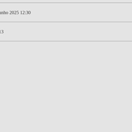
DOUBLE DEGREES
unho 2025 12:30
DIREITO & GESTÃO
DIREITO E ECONOMIA
13
DO MAR
DUAL DEGREE NYU