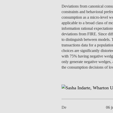
MESTRADOS EXECUTIVOS
Deviations from canonical consum
DIVERSIDADE, EQUIDADE E
L
constraints and behavioral prefe
INCLUSÃO
LISBON MBA
consumption as a micro-level we
E
applicable to a broad class of 
PROJETOS PARA UM
PROGRAMAS DE
information rational expectation
FUTURO MELHOR
INTERCÂMBIO
deviations from FIRE. Since diff
R
to distinguish between models. 
MODELO DE GOVERNO
transactions data for a populat
ESCOLAS DE VERÃO
choices are significantly disto
JUNTE-SE A NÓS
with 75% having negative wedge
FORMAÇÃO DE
only generate negative wedges, ad
EXECUTIVOS
the consumption decisions of lo
CONTACTOS
De
06 j