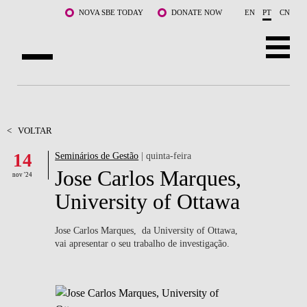
Saltar para o conteúdo principal
NOVA SBE TODAY
DONATE NOW
EN
PT
CN
SOBRE NÓS
CURSOS
<
VOLTAR
14
Seminários de Gestão
| quinta-feira
DOCENTES E INVESTIGAÇÃO
Jose Carlos Marques,
nov '24
COMUNIDADE
University of Ottawa
LIFE AT NOVA SBE
Jose Carlos Marques, da University of Ottawa,
vai apresentar o seu trabalho de investigação.
WHAT'S HAPPENING