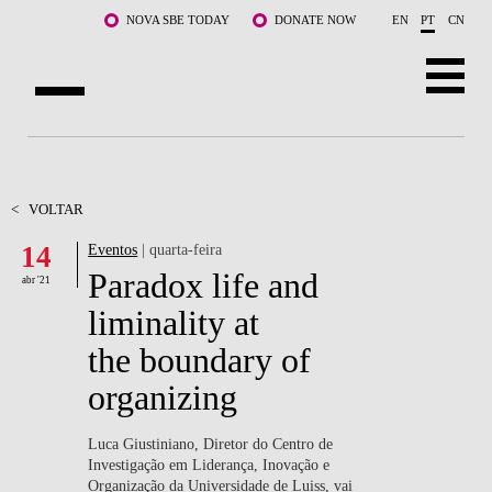
Saltar para o conteúdo principal
NOVA SBE TODAY
DONATE NOW
EN
PT
CN
SOBRE NÓS
CURSOS
<
VOLTAR
14
Eventos
| quarta-feira
DOCENTES E INVESTIGAÇÃO
Paradox life and
abr '21
COMUNIDADE
liminality at
the boundary of
LIFE AT NOVA SBE
organizing
WHAT'S HAPPENING
Luca Giustiniano, Diretor do Centro de
Investigação em Liderança, Inovação e
Organização da Universidade de Luiss, vai