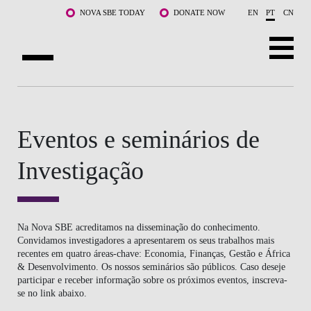
Saltar para o conteúdo principal
NOVA SBE TODAY
DONATE NOW
EN
PT
CN
SOBRE NÓS
CURSOS
Eventos e seminários de
DOCENTES E INVESTIGAÇÃO
Investigação
COMUNIDADE
LIFE AT NOVA SBE
Na Nova SBE acreditamos na disseminação do conhecimento.
Convidamos investigadores a apresentarem os seus trabalhos mais
recentes em quatro áreas-chave: Economia, Finanças, Gestão e África
WHAT'S HAPPENING
& Desenvolvimento. Os nossos seminários são públicos. Caso deseje
participar e receber informação sobre os próximos eventos, inscreva-
se no link abaixo.