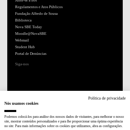
Junte-se a nós
Regulamentos e Atos Públicos
Fundação Alfredo de Sousa
Biblioteca
Nova SBE Today
Moodle@NovaSBE
Webmail
Student Hub
Portal de Denúncias
Siga-nos
Política de privacidade
Nós usamos cookies
Acreditações:
Podemos colocá-los para análise dos nossos dados de visitantes, para melhorar o nosso
site, mostrar conteúdos personalizados e para lhe proporcionar uma óptima experiência
Membro de:
no site. Para mais informações sobre os cookies que utilizamos, abra as configurações.