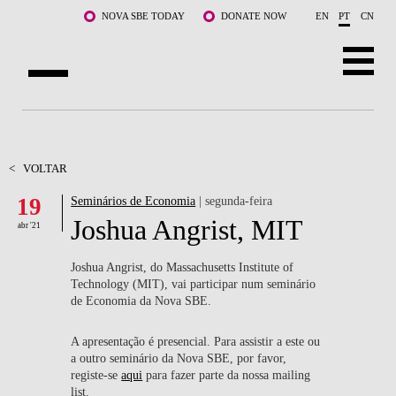
Saltar para o conteúdo principal
NOVA SBE TODAY
DONATE NOW
EN
PT
CN
SOBRE NÓS
CURSOS
<
VOLTAR
19
Seminários de Economia
| segunda-feira
DOCENTES E INVESTIGAÇÃO
Joshua Angrist, MIT
abr '21
COMUNIDADE
Joshua Angrist, do Massachusetts Institute of
LIFE AT NOVA SBE
Technology (MIT), vai participar num seminário
de Economia da Nova SBE.
WHAT'S HAPPENING
A apresentação é presencial. Para assistir a este ou
a outro seminário da Nova SBE, por favor,
registe-se
aqui
para fazer parte da nossa mailing
list.