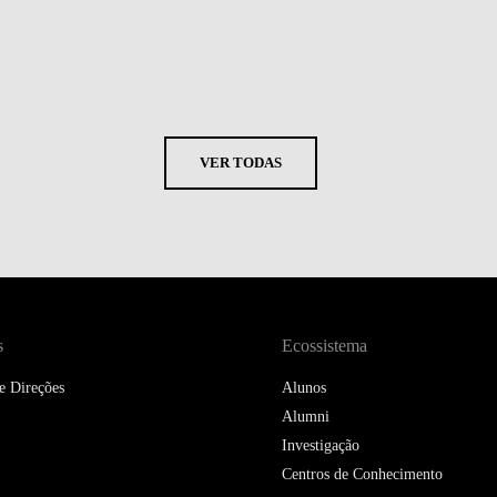
VER TODAS
s
Ecossistema
e Direções
Alunos
Alumni
Investigação
Centros de Conhecimento