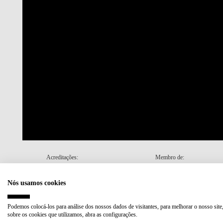
Acreditações:
Membro de:
Nós usamos cookies
Plano de Recuperação e Resiliência (PRR)
Podemos colocá-los para análise dos nossos dados de visitantes, para melhorar o nosso site
sobre os cookies que utilizamos, abra as configurações.