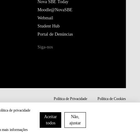
Nova SBE Today
Moodle@NovaSBE
Webmail
Student Hub
Portal de Denúncias
Siga-nos
Política de Privacidade
Política de Cookies
olítica de privacidade
Aceitar
Não,
todos
ajustar
ra mais informações