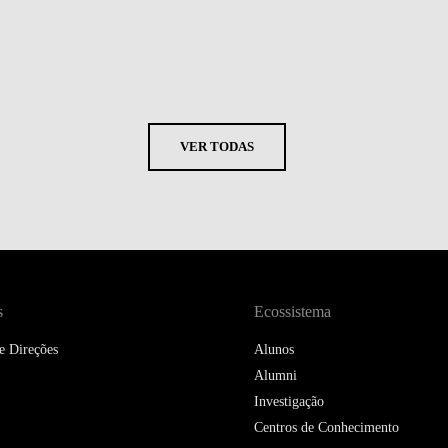
VER TODAS
s
Ecossistema
e Direções
Alunos
Alumni
Investigação
Centros de Conhecimento