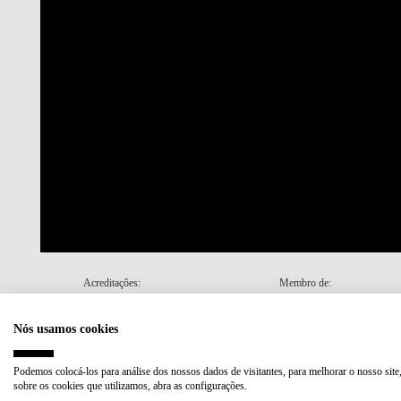
Acreditações:
Membro de:
Nós usamos cookies
Plano de Recuperação e Resiliência (PRR)
Podemos colocá-los para análise dos nossos dados de visitantes, para melhorar o nosso site
sobre os cookies que utilizamos, abra as configurações.