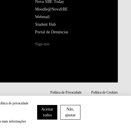
Nova SBE Today
Moodle@NovaSBE
Webmail
Student Hub
Portal de Denúncias
Siga-nos
Política de Privacidade
Política de Cookies
olítica de privacidade
Aceitar
Não,
todos
ajustar
ra mais informações