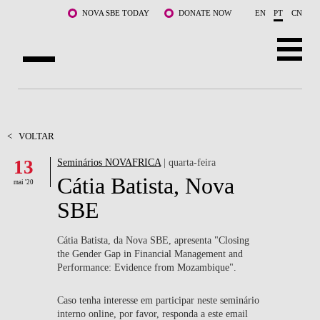
Saltar para o conteúdo principal
NOVA SBE TODAY
DONATE NOW
EN
PT
CN
SOBRE NÓS
CURSOS
<
VOLTAR
13
Seminários NOVAFRICA
| quarta-feira
DOCENTES E INVESTIGAÇÃO
Cátia Batista, Nova
mai '20
COMUNIDADE
SBE
LIFE AT NOVA SBE
Cátia Batista, da Nova SBE, apresenta "Closing
the Gender Gap in Financial Management and
WHAT'S HAPPENING
Performance: Evidence from Mozambique".
Caso tenha interesse em participar neste seminário
interno online, por favor, responda a este email