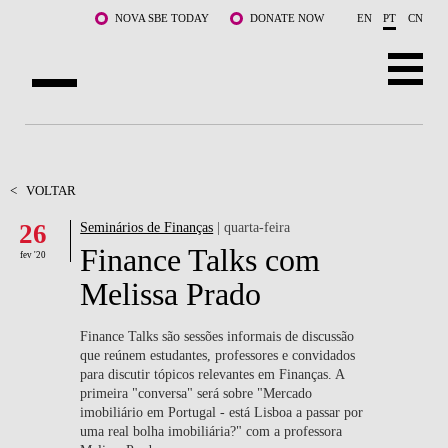
Saltar para o conteúdo principal
NOVA SBE TODAY
DONATE NOW
EN
PT
CN
SOBRE NÓS
CURSOS
<
VOLTAR
26
Seminários de Finanças
| quarta-feira
DOCENTES E INVESTIGAÇÃO
Finance Talks com
fev '20
COMUNIDADE
Melissa Prado
LIFE AT NOVA SBE
Finance Talks são sessões informais de discussão
que reúnem estudantes, professores e convidados
WHAT'S HAPPENING
para discutir tópicos relevantes em Finanças. A
primeira "conversa" será sobre "Mercado
imobiliário em Portugal - está Lisboa a passar por
uma real bolha imobiliária?" com a professora