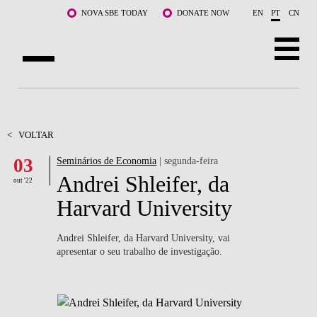
Saltar para o conteúdo principal
NOVA SBE TODAY
DONATE NOW
EN
PT
CN
SOBRE NÓS
CURSOS
<
VOLTAR
03
Seminários de Economia
| segunda-feira
DOCENTES E INVESTIGAÇÃO
Andrei Shleifer, da
out '22
COMUNIDADE
Harvard University
LIFE AT NOVA SBE
Andrei Shleifer, da Harvard University, vai
apresentar o seu trabalho de investigação.
WHAT'S HAPPENING