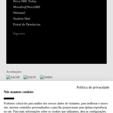
Nova SBE Today
Moodle@NovaSBE
Webmail
Student Hub
Portal de Denúncias
Siga-nos
Acreditações:
Membro de:
Política de privacidade
Nós usamos cookies
Participa em:
Podemos colocá-los para análise dos nossos dados de visitantes, para melhorar o nosso
site, mostrar conteúdos personalizados e para lhe proporcionar uma óptima experiência
Plano de Recuperação e Resiliência (PRR)
no site. Para mais informações sobre os cookies que utilizamos, abra as configurações.