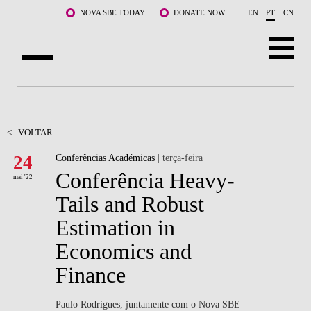
Saltar para o conteúdo principal
NOVA SBE TODAY
DONATE NOW
EN
PT
CN
SOBRE NÓS
CURSOS
<
VOLTAR
24
Conferências Académicas
| terça-feira
DOCENTES E INVESTIGAÇÃO
Conferência Heavy-
mai '22
COMUNIDADE
Tails and Robust
Estimation in
LIFE AT NOVA SBE
Economics and
WHAT'S HAPPENING
Finance
Paulo Rodrigues, juntamente com o Nova SBE