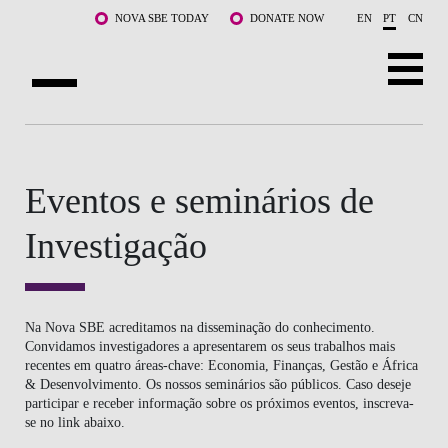
Saltar para o conteúdo principal
NOVA SBE TODAY
DONATE NOW
EN
PT
CN
SOBRE NÓS
CURSOS
Eventos e seminários de
DOCENTES E INVESTIGAÇÃO
Investigação
COMUNIDADE
LIFE AT NOVA SBE
Na Nova SBE acreditamos na disseminação do conhecimento.
Convidamos investigadores a apresentarem os seus trabalhos mais
recentes em quatro áreas-chave: Economia, Finanças, Gestão e África
WHAT'S HAPPENING
& Desenvolvimento. Os nossos seminários são públicos. Caso deseje
participar e receber informação sobre os próximos eventos, inscreva-
se no link abaixo.