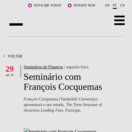
Saltar para o conteúdo principal
NOVA SBE TODAY
DONATE NOW
EN
PT
CN
SOBRE NÓS
CURSOS
<
VOLTAR
29
Seminários de Finanças
| segunda-feira
DOCENTES E INVESTIGAÇÃO
Seminário com
jan '18
COMUNIDADE
François Cocquemas
LIFE AT NOVA SBE
François Cocquemas (Vanderbilt University)
apresentará o seu estudo,
The Term Structure of
WHAT'S HAPPENING
Securities Lending Fees
. Participe.