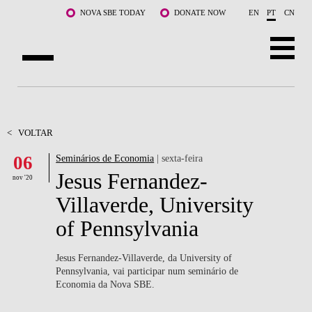
Saltar para o conteúdo principal
NOVA SBE TODAY
DONATE NOW
EN
PT
CN
SOBRE NÓS
CURSOS
<
VOLTAR
06
Seminários de Economia
| sexta-feira
DOCENTES E INVESTIGAÇÃO
Jesus Fernandez-
nov '20
COMUNIDADE
Villaverde, University
of Pennsylvania
LIFE AT NOVA SBE
WHAT'S HAPPENING
Jesus Fernandez-Villaverde, da University of
Pennsylvania, vai participar num seminário de
Economia da Nova SBE.