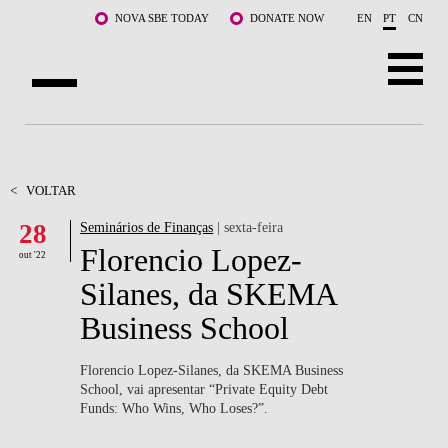
Saltar para o conteúdo principal
NOVA SBE TODAY
DONATE NOW
EN
PT
CN
SOBRE NÓS
CURSOS
<
VOLTAR
28
Seminários de Finanças
| sexta-feira
DOCENTES E INVESTIGAÇÃO
Florencio Lopez-
out '22
COMUNIDADE
Silanes, da SKEMA
Business School
LIFE AT NOVA SBE
WHAT'S HAPPENING
Florencio Lopez-Silanes, da SKEMA Business
School, vai apresentar “Private Equity Debt
Funds: Who Wins, Who Loses?”.