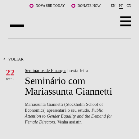
Saltar para o conteúdo principal
NOVA SBE TODAY
DONATE NOW
EN
PT
CN
SOBRE NÓS
CURSOS
<
VOLTAR
22
Seminários de Finanças
| sexta-feira
DOCENTES E INVESTIGAÇÃO
Seminário com
fev '19
COMUNIDADE
Mariassunta Giannetti
LIFE AT NOVA SBE
Mariassunta Giannetti (Stockholm School of
Economics) apresentará o seu estudo,
Public
WHAT'S HAPPENING
Attention to Gender Equality and the Demand for
Female Directors
. Venha assistir.