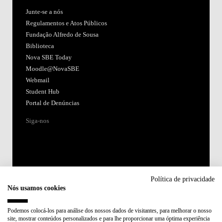
Junte-se a nós
Regulamentos e Atos Públicos
Fundação Alfredo de Sousa
Biblioteca
Nova SBE Today
Moodle@NovaSBE
Webmail
Student Hub
Portal de Denúncias
Siga-nos
Política de privacidade
Nós usamos cookies
Acreditações:
Podemos colocá-los para análise dos nossos dados de visitantes, para melhorar o nosso
site, mostrar conteúdos personalizados e para lhe proporcionar uma óptima experiência
Membro de: