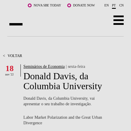
Saltar para o conteúdo principal
NOVA SBE TODAY
DONATE NOW
EN
PT
CN
SOBRE NÓS
CURSOS
<
VOLTAR
18
Seminários de Economia
| sexta-feira
DOCENTES E INVESTIGAÇÃO
Donald Davis, da
nov '22
COMUNIDADE
Columbia University
LIFE AT NOVA SBE
Donald Davis, da Columbia University, vai
apresentar o seu trabalho de investigação.
WHAT'S HAPPENING
Labor Market Polarization and the Great Urban
Divergence