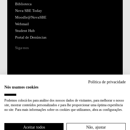
Biblioteca
Nova SBE Today
Moodle@NovaSBE
Webmail
Student Hub
Portal de Denúncias
Siga-nos
Política de privacidade
Nós usamos cookies
Acreditações:
Podemos colocá-los para análise dos nossos dados de visitantes, para melhorar o nosso
site, mostrar conteúdos personalizados e para lhe proporcionar uma óptima experiência
Membro de:
no site. Para mais informações sobre os cookies que utilizamos, abra as configurações.
Participa em:
Aceitar todos
Não, ajustar