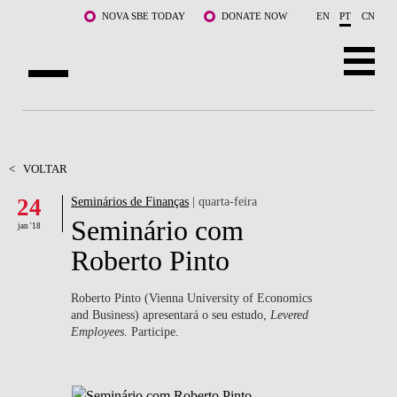
Saltar para o conteúdo principal
NOVA SBE TODAY
DONATE NOW
EN
PT
CN
SOBRE NÓS
CURSOS
<
VOLTAR
24
Seminários de Finanças
| quarta-feira
DOCENTES E INVESTIGAÇÃO
Seminário com
jan '18
COMUNIDADE
Roberto Pinto
LIFE AT NOVA SBE
Roberto Pinto (Vienna University of Economics
and Business) apresentará o seu estudo,
Levered
WHAT'S HAPPENING
Employees
. Participe.