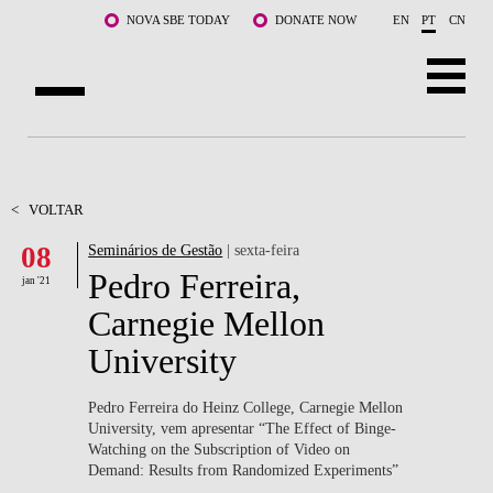
Saltar para o conteúdo principal
NOVA SBE TODAY
DONATE NOW
EN
PT
CN
SOBRE NÓS
CURSOS
<
VOLTAR
08
Seminários de Gestão
| sexta-feira
DOCENTES E INVESTIGAÇÃO
Pedro Ferreira,
jan '21
COMUNIDADE
Carnegie Mellon
University
LIFE AT NOVA SBE
WHAT'S HAPPENING
Pedro Ferreira do Heinz College, Carnegie Mellon
University, vem apresentar
“The Effect of Binge-
Watching on the Subscription of Video on
Demand: Results from Randomized Experiments”
.