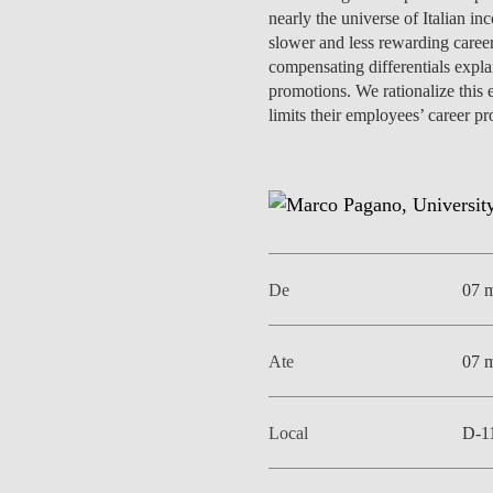
MESTRADOS EXECUTIVOS
nearly the universe of Italian i
DIVERSIDADE, EQUIDADE E
slower and less rewarding career
L
INCLUSÃO
compensating differentials explai
LISBON MBA
promotions. We rationalize this 
E
limits their employees’ career pr
PROJETOS PARA UM
PROGRAMAS DE
FUTURO MELHOR
INTERCÂMBIO
R
MODELO DE GOVERNO
ESCOLAS DE VERÃO
JUNTE-SE A NÓS
FORMAÇÃO DE
EXECUTIVOS
De
07 
CONTACTOS
Ate
07 
Local
D-1