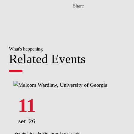
Share
What's happening
Related Events
11
set '26
Seminários de Finanças
| sexta-feira