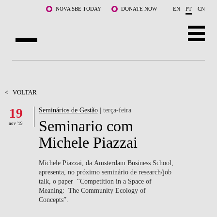
Saltar para o conteúdo principal
NOVA SBE TODAY
DONATE NOW
EN
PT
CN
SOBRE NÓS
CURSOS
<
VOLTAR
19
Seminários de Gestão
| terça-feira
DOCENTES E INVESTIGAÇÃO
Seminario com
nov '19
COMUNIDADE
Michele Piazzai
LIFE AT NOVA SBE
Michele Piazzai, da Amsterdam Business School,
apresenta, no próximo seminário de research/job
WHAT'S HAPPENING
talk, o paper “Competition in a Space of
Meaning: The Community Ecology of
Concepts”.