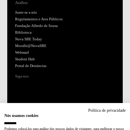
Atalhos
Junte-se a nós
Regulamentos e Atos Públicos
Fundação Alfredo de Sousa
Biblioteca
Nova SBE Today
Moodle@NovaSBE
Webmail
Student Hub
Portal de Denúncias
Siga-nos
Política de privacidade
Nós usamos cookies
Acreditações:
Podemos colocá-los para análise dos nossos dados de visitantes, para melhorar o nosso