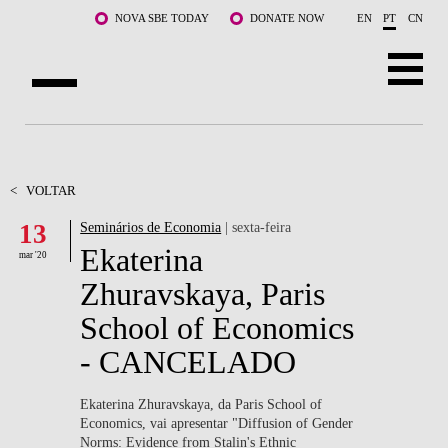
Saltar para o conteúdo principal
NOVA SBE TODAY
DONATE NOW
EN
PT
CN
SOBRE NÓS
CURSOS
<
VOLTAR
13
Seminários de Economia
| sexta-feira
DOCENTES E INVESTIGAÇÃO
Ekaterina
mar '20
COMUNIDADE
Zhuravskaya, Paris
School of Economics
LIFE AT NOVA SBE
- CANCELADO
WHAT'S HAPPENING
Ekaterina Zhuravskaya,
da Paris School of
Economics, vai apresentar "Diffusion of Gender
Norms: Evidence from Stalin's Ethnic