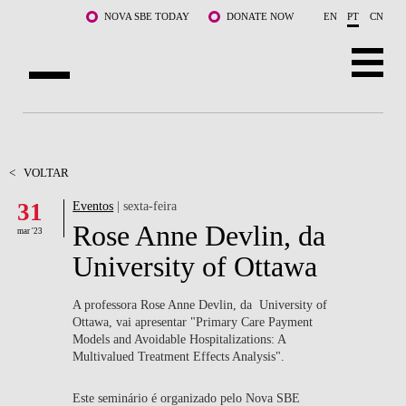
Saltar para o conteúdo principal
NOVA SBE TODAY
DONATE NOW
EN
PT
CN
SOBRE NÓS
CURSOS
<
VOLTAR
31
Eventos
| sexta-feira
DOCENTES E INVESTIGAÇÃO
Rose Anne Devlin, da
mar '23
COMUNIDADE
University of Ottawa
LIFE AT NOVA SBE
A professora Rose Anne Devlin, da University of
Ottawa, vai apresentar "Primary Care Payment
WHAT'S HAPPENING
Models and Avoidable Hospitalizations: A
Multivalued Treatment Effects Analysis".
Este seminário é organizado pelo Nova SBE