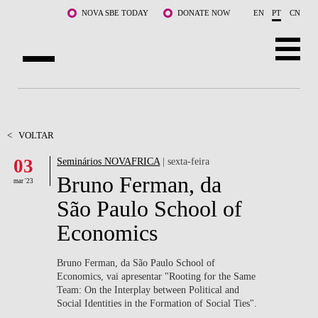
Saltar para o conteúdo principal
NOVA SBE TODAY
DONATE NOW
EN
PT
CN
SOBRE NÓS
CURSOS
<
VOLTAR
03
Seminários NOVAFRICA
| sexta-feira
DOCENTES E INVESTIGAÇÃO
Bruno Ferman, da
mar '23
COMUNIDADE
São Paulo School of
Economics
LIFE AT NOVA SBE
WHAT'S HAPPENING
Bruno Ferman, da São Paulo School of
Economics, vai apresentar "Rooting for the Same
Team: On the Interplay between Political and
Social Identities in the Formation of Social Ties".