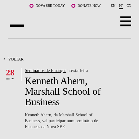
Saltar para o conteúdo principal
NOVA SBE TODAY
DONATE NOW
EN
PT
CN
SOBRE NÓS
CURSOS
<
VOLTAR
28
Seminários de Finanças
| sexta-feira
DOCENTES E INVESTIGAÇÃO
Kenneth Ahern,
mai '21
COMUNIDADE
Marshall School of
Business
LIFE AT NOVA SBE
WHAT'S HAPPENING
Kenneth Ahern, da Marshall School of
Business, vai participar num seminário de
Finanças da Nova SBE.