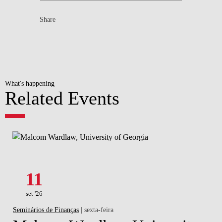
Share
What's happening
Related Events
11
set '26
Seminários de Finanças
| sexta-feira