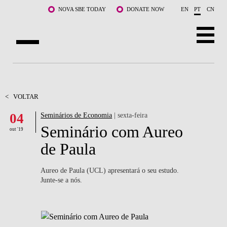
Saltar para o conteúdo principal
NOVA SBE TODAY
DONATE NOW
EN
PT
CN
SOBRE NÓS
CURSOS
<
VOLTAR
04
Seminários de Economia
| sexta-feira
DOCENTES E INVESTIGAÇÃO
Seminário com Aureo
out '19
COMUNIDADE
de Paula
LIFE AT NOVA SBE
Aureo de Paula (UCL) apresentará o seu estudo.
Junte-se a nós.
WHAT'S HAPPENING