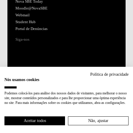
Nova SBE Today
Moodle@NovaSBE
Webmail
Student Hub
Portal de Denúncias
Siga-nos
Política de privacidade
Nós usamos cookies
Acreditações:
Podemos colocá-los para análise dos nossos dados de visitantes, para melhorar o nosso
site, mostrar conteúdos personalizados e para lhe proporcionar uma óptima experiência
Membro de:
no site. Para mais informações sobre os cookies que utilizamos, abra as configurações.
Participa em:
Aceitar todos
Não, ajustar
Plano de Recuperação e Resiliência (PRR)