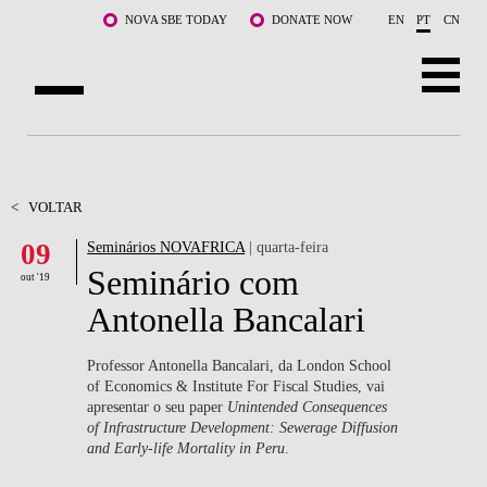
Saltar para o conteúdo principal
NOVA SBE TODAY
DONATE NOW
EN
PT
CN
SOBRE NÓS
CURSOS
<
VOLTAR
09
Seminários NOVAFRICA
| quarta-feira
DOCENTES E INVESTIGAÇÃO
Seminário com
out '19
COMUNIDADE
Antonella Bancalari
LIFE AT NOVA SBE
Professor Antonella Bancalari, da London School
of Economics & Institute For Fiscal Studies, vai
WHAT'S HAPPENING
apresentar o seu paper
Unintended Consequences
of Infrastructure Development: Sewerage Diffusion
and Early-life Mortality in Peru
.