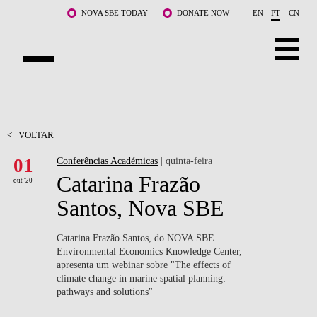
Saltar para o conteúdo principal
NOVA SBE TODAY
DONATE NOW
EN
PT
CN
SOBRE NÓS
CURSOS
<
VOLTAR
01
Conferências Académicas
| quinta-feira
DOCENTES E INVESTIGAÇÃO
Catarina Frazão
out '20
COMUNIDADE
Santos, Nova SBE
LIFE AT NOVA SBE
Catarina Frazão Santos, do NOVA SBE
Environmental Economics Knowledge Center,
WHAT'S HAPPENING
apresenta um webinar sobre "The effects of
climate change in marine spatial planning:
pathways and solutions"