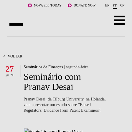
Saltar para o conteúdo principal
NOVA SBE TODAY
DONATE NOW
EN
PT
CN
SOBRE NÓS
CURSOS
<
VOLTAR
27
Seminários de Finanças
| segunda-feira
DOCENTES E INVESTIGAÇÃO
Seminário com
jan '20
COMUNIDADE
Pranav Desai
LIFE AT NOVA SBE
Pranav Desai, da Tilburg University, na Holanda,
vem apresentar um estudo sobre ”Biased
WHAT'S HAPPENING
Regulators: Evidence from Patent Examiners”.