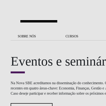
Saltar para o conteúdo principal
SOBRE NÓS
SOBRE NÓS
CURSOS
CURSOS
UM OLHAR SOBRE A NOVA
BOLSAS E
BACK
BACK
SBE
FINANCIAMENTO
Eventos e seminár
PROJETOS PARA UM
JUNTE-SE A NÓS
SOC
A NOSSA MISSÃO
FUTURO MELHOR
CANDIDATURAS
DOCENTES E
A
A MARCA
SOCIAL EQUITY
INVESTIGADORES
LICENCIATURAS
INITIATIVE
B
Na Nova SBE acreditamos na disseminação do conhecimento. Co
QUALIDADE &
PEOPLE AND CULTURE
MESTRADOS
recentes em quatro áreas-chave: Economia, Finanças, Gestão e 
ACREDITAÇÕES
FELLOWSHIP FOR
Caso deseje participar e receber informação sobre os próximos e
B
EXCELLENCE
DOUTORAMENTOS
SUSTENTABILIDADE
L