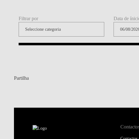
Filtrar por
Data de ínici
Partilha
Contacto
Contactos 