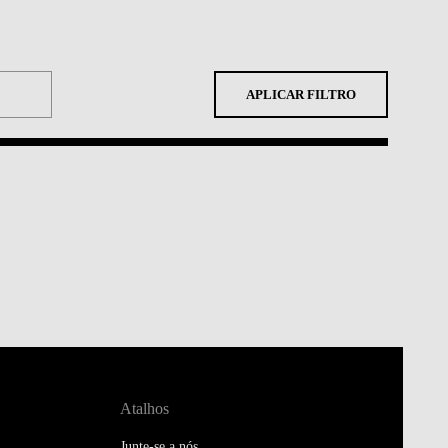
APLICAR FILTRO
Atalhos
Junte-se a nós