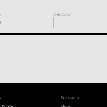
DOUBLE DEGREES
DIREITO & GESTÃO
o
Data de fim
DIREITO E ECONOMIA
DO MAR
DUAL DEGREE NYU
s
Ecossistema
e Direções
Alunos