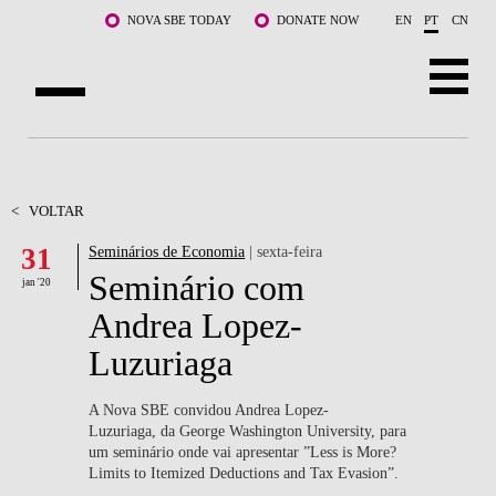
Saltar para o conteúdo principal
NOVA SBE TODAY
DONATE NOW
EN
PT
CN
SOBRE NÓS
CURSOS
<
VOLTAR
31
Seminários de Economia
| sexta-feira
DOCENTES E INVESTIGAÇÃO
Seminário com
jan '20
COMUNIDADE
Andrea Lopez-
Luzuriaga
LIFE AT NOVA SBE
WHAT'S HAPPENING
A Nova SBE convidou Andrea Lopez-
Luzuriaga, da George Washington University, para
um seminário onde vai apresentar ”Less is More?
Limits to Itemized Deductions and Tax Evasion”.