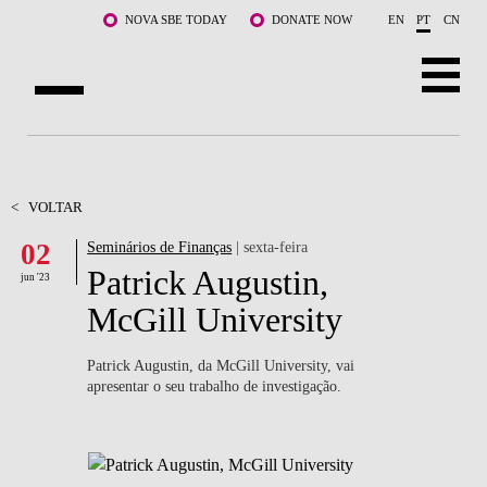
Saltar para o conteúdo principal
NOVA SBE TODAY
DONATE NOW
EN
PT
CN
SOBRE NÓS
CURSOS
<
VOLTAR
02
Seminários de Finanças
| sexta-feira
DOCENTES E INVESTIGAÇÃO
Patrick Augustin,
jun '23
COMUNIDADE
McGill University
LIFE AT NOVA SBE
Patrick Augustin, da McGill University, vai
apresentar o seu trabalho de investigação.
WHAT'S HAPPENING