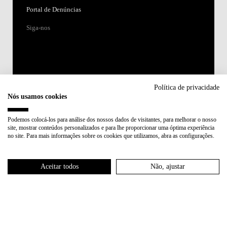
Portal de Denúncias
Siga-nos
Política de privacidade
Nós usamos cookies
Acreditações:
Podemos colocá-los para análise dos nossos dados de visitantes, para melhorar o nosso
site, mostrar conteúdos personalizados e para lhe proporcionar uma óptima experiência
Membro de:
no site. Para mais informações sobre os cookies que utilizamos, abra as configurações.
Participa em:
Aceitar todos
Não, ajustar
Plano de Recuperação e Resiliência (PRR)
Política de Privacidade
Política de Cookies