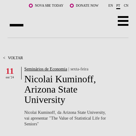
Saltar para o conteúdo principal
NOVA SBE TODAY
DONATE NOW
EN
PT
CN
SOBRE NÓS
CURSOS
<
VOLTAR
11
Seminários de Economia
| sexta-feira
DOCENTES E INVESTIGAÇÃO
Nicolai Kuminoff,
out '24
COMUNIDADE
Arizona State
University
LIFE AT NOVA SBE
WHAT'S HAPPENING
Nicolai Kuminoff, da Arizona State University,
vai apresentar "
The Value of Statistical Life for
Seniors"