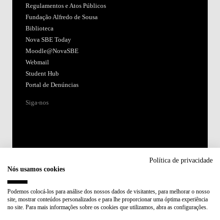
Regulamentos e Atos Públicos
Fundação Alfredo de Sousa
Biblioteca
Nova SBE Today
Moodle@NovaSBE
Webmail
Student Hub
Portal de Denúncias
Siga-nos
Política de privacidade
Nós usamos cookies
Acreditações:
Podemos colocá-los para análise dos nossos dados de visitantes, para melhorar o nosso
site, mostrar conteúdos personalizados e para lhe proporcionar uma óptima experiência
Membro de:
no site. Para mais informações sobre os cookies que utilizamos, abra as configurações.