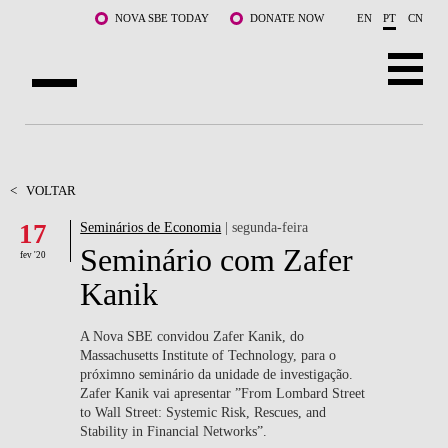
Saltar para o conteúdo principal
NOVA SBE TODAY
DONATE NOW
EN
PT
CN
SOBRE NÓS
CURSOS
<
VOLTAR
17
Seminários de Economia
| segunda-feira
DOCENTES E INVESTIGAÇÃO
Seminário com Zafer
fev '20
COMUNIDADE
Kanik
LIFE AT NOVA SBE
A Nova SBE convidou Zafer Kanik, do
Massachusetts Institute of Technology, para o
WHAT'S HAPPENING
próximno seminário da unidade de investigação.
Zafer Kanik vai apresentar ”From Lombard Street
to Wall Street: Systemic Risk, Rescues, and
Stability in Financial Networks”.