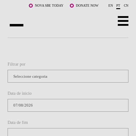
Saltar para o conteúdo principal
NOVA SBE TODAY
DONATE NOW
EN
PT
CN
SOBRE NÓS
CURSOS
Filtrar por
DOCENTES E INVESTIGAÇÃO
COMUNIDADE
Data de ínicio
LIFE AT NOVA SBE
WHAT'S HAPPENING
Data de fim