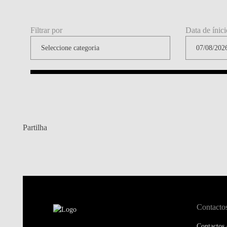
Filtrar por
Data de ínici
Partilha
Contacto
Contactos 