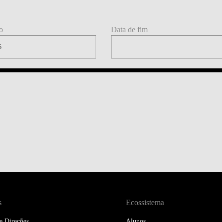
DOUBLE DEGREES
DIREITO & GESTÃO
o
Data de fim
DIREITO E ECONOMIA
DO MAR
DUAL DEGREE NYU
s
Ecossistema
e Direções
Alunos