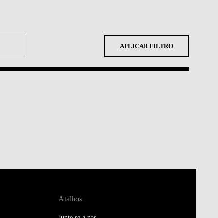
APLICAR FILTRO
Atalhos
Junte-se a nós