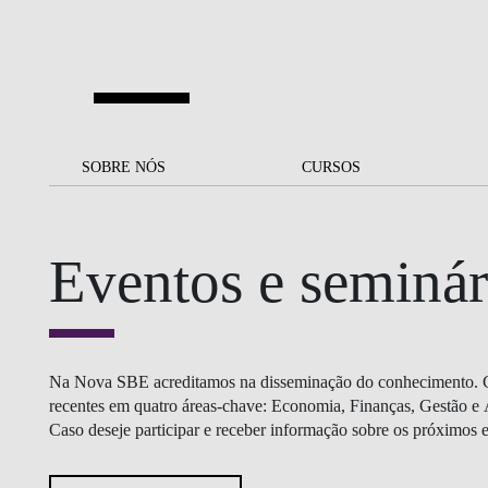
Saltar para o conteúdo principal
SOBRE NÓS
SOBRE NÓS
CURSOS
CURSOS
UM OLHAR SOBRE A NOVA
BOLSAS E
BACK
BACK
SBE
FINANCIAMENTO
Eventos e seminár
PROJETOS PARA UM
JUNTE-SE A NÓS
SOC
A NOSSA MISSÃO
FUTURO MELHOR
CANDIDATURAS
DOCENTES E
A
A MARCA
SOCIAL EQUITY
INVESTIGADORES
LICENCIATURAS
INITIATIVE
B
Na Nova SBE acreditamos na disseminação do conhecimento. Co
QUALIDADE &
PEOPLE AND CULTURE
MESTRADOS
recentes em quatro áreas-chave: Economia, Finanças, Gestão e 
ACREDITAÇÕES
FELLOWSHIP FOR
Caso deseje participar e receber informação sobre os próximos e
B
EXCELLENCE
DOUTORAMENTOS
SUSTENTABILIDADE
L