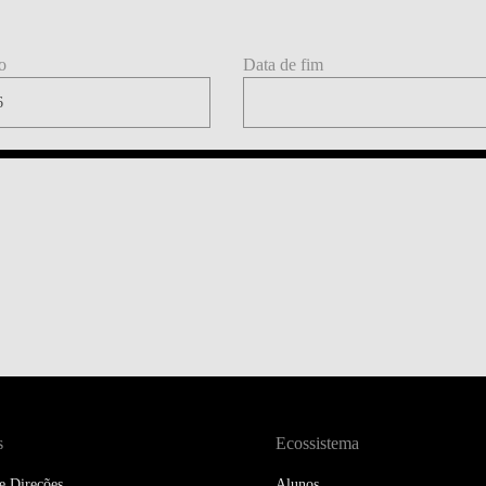
DOUBLE DEGREES
DIREITO & GESTÃO
o
Data de fim
DIREITO E ECONOMIA
DO MAR
DUAL DEGREE NYU
s
Ecossistema
e Direções
Alunos