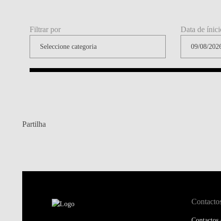
Filtrar por
Data de ínici
Partilha
Contacto
Contactos 