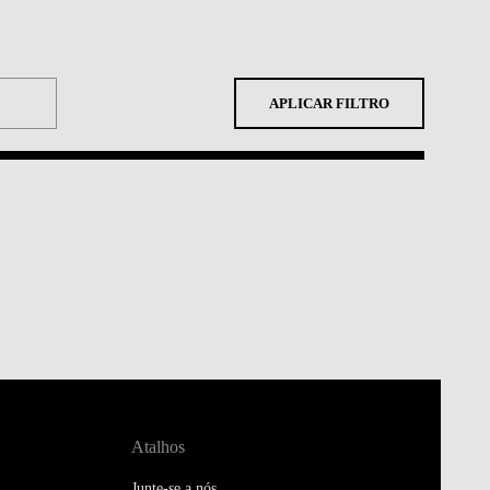
APLICAR FILTRO
Atalhos
Junte-se a nós