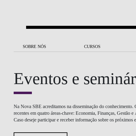
Saltar para o conteúdo principal
SOBRE NÓS
SOBRE NÓS
CURSOS
CURSOS
UM OLHAR SOBRE A NOVA
BOLSAS E
BACK
BACK
SBE
FINANCIAMENTO
Eventos e seminár
PROJETOS PARA UM
JUNTE-SE A NÓS
SOC
A NOSSA MISSÃO
FUTURO MELHOR
CANDIDATURAS
DOCENTES E
A
A MARCA
SOCIAL EQUITY
INVESTIGADORES
LICENCIATURAS
INITIATIVE
B
Na Nova SBE acreditamos na disseminação do conhecimento. Co
QUALIDADE &
PEOPLE AND CULTURE
MESTRADOS
recentes em quatro áreas-chave: Economia, Finanças, Gestão e 
ACREDITAÇÕES
FELLOWSHIP FOR
Caso deseje participar e receber informação sobre os próximos e
B
EXCELLENCE
DOUTORAMENTOS
SUSTENTABILIDADE
L