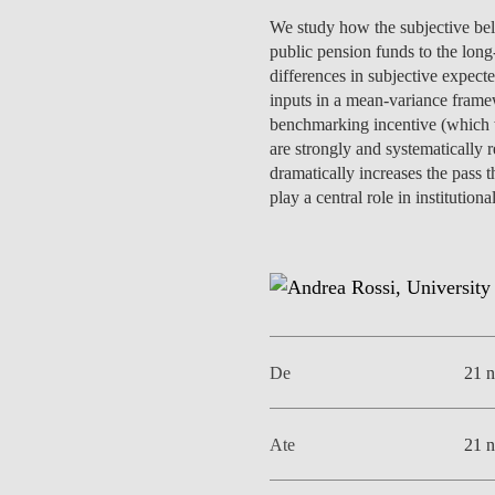
MESTRADOS EXECUTIVOS
We study how the subjective belie
DIVERSIDADE, EQUIDADE E
L
public pension funds to the long
INCLUSÃO
LISBON MBA
differences in subjective expecte
E
inputs in a mean-variance framew
PROJETOS PARA UM
PROGRAMAS DE
benchmarking incentive (which we
FUTURO MELHOR
INTERCÂMBIO
are strongly and systematically re
R
dramatically increases the pass t
MODELO DE GOVERNO
play a central role in institution
ESCOLAS DE VERÃO
JUNTE-SE A NÓS
FORMAÇÃO DE
EXECUTIVOS
CONTACTOS
De
21 
Ate
21 